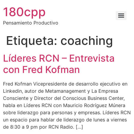
180cpp
Pensamiento Productivo
Certificación Internacional en Coaching Sistemico de Equipos
Certificación en Psicología Positiva Bienestar Individual y Ambientes Positivos
Programa de Neurociencias aplicadas al Liderazgo y Coaching
Etiqueta:
coaching
Líderes RCN – Entrevista
con Fred Kofman
Fred Kofman Vicepresidente de desarrollo ejecutivo en
Linkedin, autor de Metamanagement y La Empresa
Consciente y Director del Conscious Business Center,
habla en Líderes RCN con Mauricio Rodríguez Múnera
sobre liderazgo para personas y empresas. Líderes RCN
un espacio para hablar de liderazgo de lunes a viernes
de 8:30 a 9 pm por RCN Radio. […]